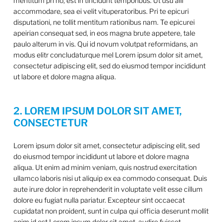
mentitum pri no, est in tincidunt temporibus. Ut usu alii
accommodare, sea ei velit vituperatoribus. Pri te epicuri
disputationi, ne tollit mentitum rationibus nam. Te epicurei
apeirian consequat sed, in eos magna brute appetere, tale
paulo alterum in vis. Qui id novum volutpat reformidans, an
modus elitr concludaturque mel Lorem ipsum dolor sit amet,
consectetur adipiscing elit, sed do eiusmod tempor incididunt
ut labore et dolore magna aliqua.
2. LOREM IPSUM DOLOR SIT AMET,
CONSECTETUR
Lorem ipsum dolor sit amet, consectetur adipiscing elit, sed
do eiusmod tempor incididunt ut labore et dolore magna
aliqua. Ut enim ad minim veniam, quis nostrud exercitation
ullamco laboris nisi ut aliquip ex ea commodo consequat. Duis
aute irure dolor in reprehenderit in voluptate velit esse cillum
dolore eu fugiat nulla pariatur. Excepteur sint occaecat
cupidatat non proident, sunt in culpa qui officia deserunt mollit
anim id est Lorem ipsum dolor sit amet, audire fuisset